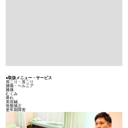
●取扱メニュー・サービス
肩こり・首こり
腰痛・ヘルニア
膝痛
むくみ
痺れ
美容鍼
骨盤矯正
更年期障害