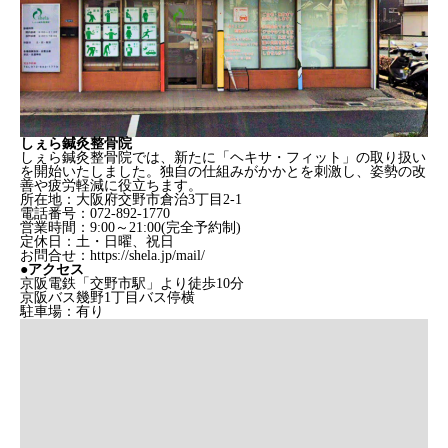
しぇら鍼灸整骨院
しぇら鍼灸整骨院では、新たに「ヘキサ・フィット」の取り扱い
を開始いたしました。独自の仕組みがかかとを刺激し、姿勢の改
善や疲労軽減に役立ちます。
所在地：大阪府交野市倉治3丁目2-1
電話番号：072-892-1770
営業時間：9:00～21:00(完全予約制)
定休日：土・日曜、祝日
お問合せ：https://shela.jp/mail/
●アクセス
京阪電鉄「交野市駅」より徒歩10分
京阪バス幾野1丁目バス停横
駐車場：有り