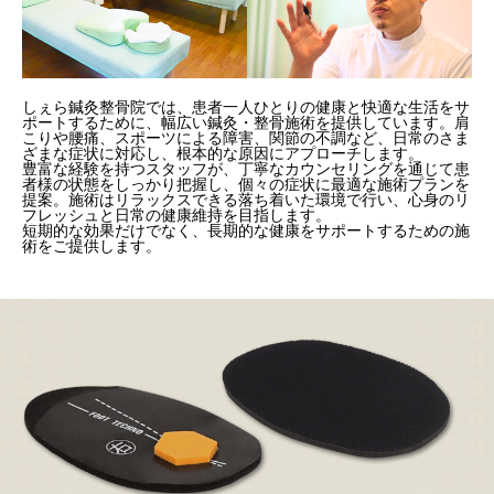
しぇら鍼灸整骨院では、患者一人ひとりの健康と快適な生活をサ
ポートするために、幅広い鍼灸・整骨施術を提供しています。肩
こりや腰痛、スポーツによる障害、関節の不調など、日常のさま
ざまな症状に対応し、根本的な原因にアプローチします。
豊富な経験を持つスタッフが、丁寧なカウンセリングを通じて患
者様の状態をしっかり把握し、個々の症状に最適な施術プランを
提案。施術はリラックスできる落ち着いた環境で行い、心身のリ
フレッシュと日常の健康維持を目指します。
短期的な効果だけでなく、長期的な健康をサポートするための施
術をご提供します。