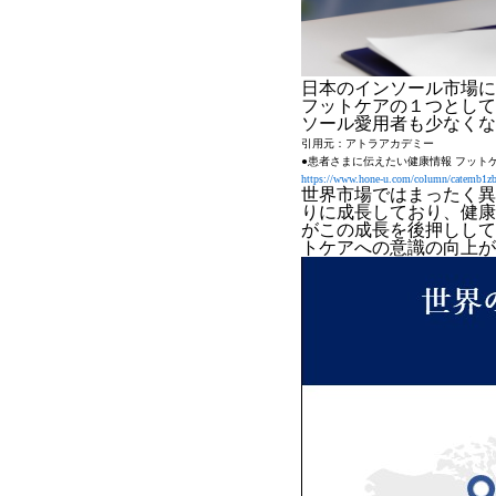
日本のインソール市場に
フットケアの１つとして
ソール愛用者も少なくな
引用元：アトラアカデミー
●患者さまに伝えたい健康情報 フット
https://www.hone-u.com/column/catemb1zb
世界市場ではまったく異
りに成長
しており、健康
がこの成長を後押しして
トケアへの意識の向上が