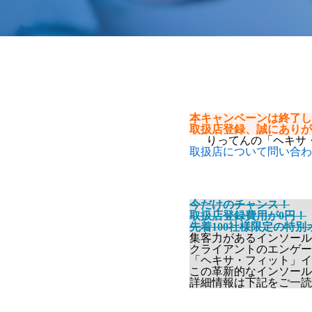
本キャンペーンは終了し
取扱店登録、誠にありが
りってんの「ヘキサ
取扱店について問い合わ
今だけのチャンス！
取扱店登録費用が0円！
先着100社様限定の特別
集客力があるインソール
クライアントのエンゲー
「ヘキサ・フィット」イ
この革新的なインソール
詳細情報は下記をご一読