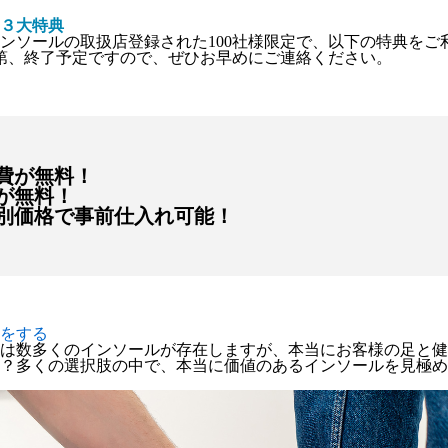
３大特典
ンソールの取扱店登録された
100社様限定
で、以下の特典をご
第、終了予定
ですので、ぜひお早めにご連絡ください。
費が無料！
が無料！
別価格で事前仕入れ可能！
をする
は数多くのインソールが存在しますが、本当にお客様の足と健
？多くの選択肢の中で、本当に価値のあるインソールを見極め