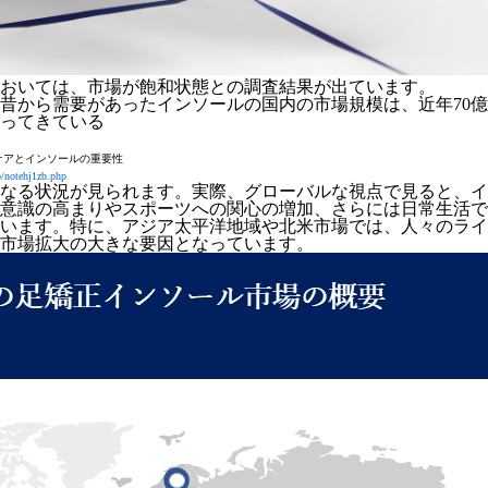
おいては、市場が飽和状態との調査結果が出ています。
昔から需要があったインソールの国内の市場規模は、近年70
ってきている
ケアとインソールの重要性
/notehj1zb.php
なる状況
が見られます。実際、グローバルな視点で見ると、
イ
意識の高まりやスポーツへの関心の増加、さらには日常生活で
います。特に、アジア太平洋地域や北米市場では、人々のライ
市場拡大の大きな要因となっています。