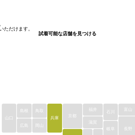
​
いただけます。
試着可能な店舗を見つける
福井
富山
島根
鳥取
石川
京都
山口
兵庫
滋賀
広島
岡山
岐阜
長野