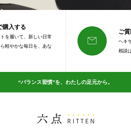
で購入する
ご質

ットを履いて、新しい日常
ヘキ
から軽やかな毎日を、あな
相談
“バランス習慣”を、わたしの足元から。