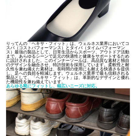
りってんの「ヘキサ・フィット」は、ウェルネス業界においてコ
スパ（コストパフォーマンス）とタイパ（タイムパフォーマン
ス）最強の製品として、日常生活からスポーツ、アウトドア活動
まで、あらゆるシーンで足元の快適性と健康をサポートするため
に設計されました。このインナーソールは、高品質な素材と独自
のデザインを融合させ、特許技術を採用しています。柔軟性と耐
久性を兼ね備えた素材は、長時間の使用にも耐える快適さを提供
し、足への負担を軽減します。ウェルネス業界で最も信頼される
製品として、「ヘキサ・フィット」は、革新的なデザインと優れ
た機能性を兼ね備えています。
あらゆる靴にフィットし、幅広いニーズに対応。