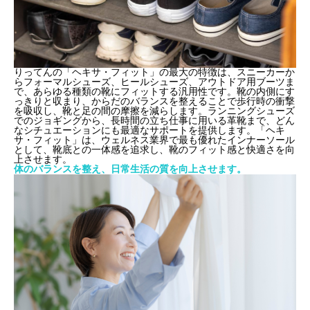
りってんの「ヘキサ・フィット」の最大の特徴は、スニーカーか
らフォーマルシューズ、ヒールシューズ、アウトドア用ブーツま
で、あらゆる種類の靴にフィットする汎用性です。靴の内側にす
っきりと収まり、からだのバランスを整えることで歩行時の衝撃
を吸収し、靴と足の間の摩擦を減らします。ランニングシューズ
でのジョギングから、長時間の立ち仕事に用いる革靴まで、どん
なシチュエーションにも最適なサポートを提供します。「ヘキ
サ・フィット」は、ウェルネス業界で最も優れたインナーソール
として、靴底との一体感を追求し、靴のフィット感と快適さを向
上させます。
体のバランスを整え、日常生活の質を向上させます。