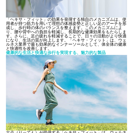
「ヘキサ・フィット」の効果を発揮する独自のメカニズムは、使
用者が持つ筋力を用いて理想の体感姿勢と正しい足のアーチを形
成し、歩行時の体のバランスを整えます。このメカニズムによ
り、腰や背中への負担を軽減し、長期的な健康効果をもたらしま
す。さらに、足の疲れを軽減することで、日々の活動がより快適
になり、生活の質が向上します。「ヘキサ・フィット」は、ウェ
ルネス業界で最も効果的なインナーソールとして、体全体の健康
と快適性を改善します。
健康的な生活と快適な歩行を実現する、魅力的な製品
六点（りってん）が提供する「ヘキサ・フィット」は、ウェルネ