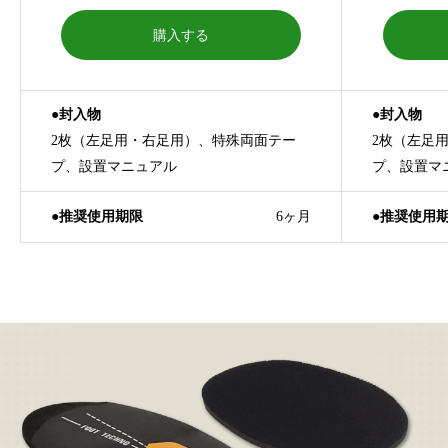
購入する
●封入物
●封入物
2枚（左足用・右足用）、特殊両面テー
2枚（左足
プ、設置マニュアル
プ、設置マ
●推奨使用期限
6ヶ月
●推奨使用