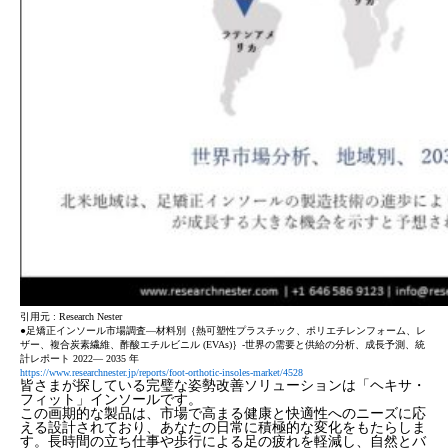
引用元 : Research Nester
●足矯正インソール市場調査―材料別｛熱可塑性プラスチック、ポリエチレンフォーム、レ
ザー、複合炭素繊維、酢酸エチルビニル (EVAs)｝-世界の需要と供給の分析、成長予測、統
計レポート 2022― 2035 年
https://www.researchnester.jp/reports/foot-orthotic-insoles-market/4528
皆さまが探している完璧な姿勢改善ソリューションは「ヘキサ・
フィット」インソールです。
この画期的な製品は、市場で高まる健康と快適性へのニーズに応
える設計されており、あなたの日常に積極的な変化をもたらしま
す。長時間の立ち仕事や歩行による足の疲れを軽減し、自然とバ