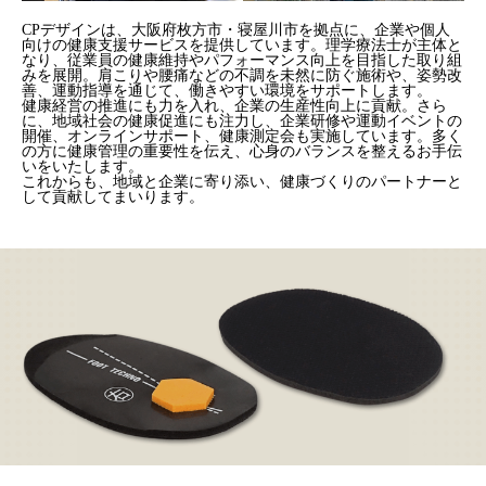
CPデザインは、大阪府枚方市・寝屋川市を拠点に、企業や個人
向けの健康支援サービスを提供しています。理学療法士が主体と
なり、従業員の健康維持やパフォーマンス向上を目指した取り組
みを展開。肩こりや腰痛などの不調を未然に防ぐ施術や、姿勢改
善、運動指導を通じて、働きやすい環境をサポートします。
健康経営の推進にも力を入れ、企業の生産性向上に貢献。さら
に、地域社会の健康促進にも注力し、企業研修や運動イベントの
開催、オンラインサポート、健康測定会も実施しています。多く
の方に健康管理の重要性を伝え、心身のバランスを整えるお手伝
いをいたします。
これからも、地域と企業に寄り添い、健康づくりのパートナーと
して貢献してまいります。