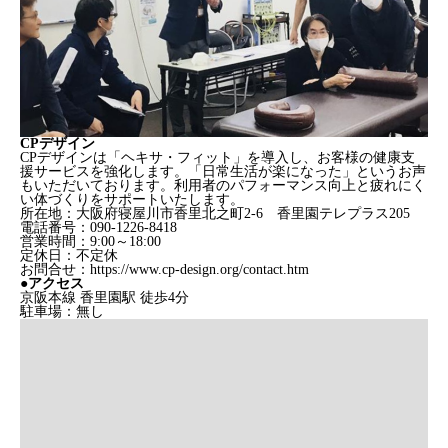
CPデザイン
CPデザインは「ヘキサ・フィット」を導入し、お客様の健康支
援サービスを強化します。「日常生活が楽になった」というお声
もいただいております。利用者のパフォーマンス向上と疲れにく
い体づくりをサポートいたします。
所在地：大阪府寝屋川市香里北之町2-6 香里園テレプラス205
電話番号：090-1226-8418
営業時間：9:00～18:00
定休日：不定休
お問合せ：https://www.cp-design.org/contact.htm
●アクセス
京阪本線 香里園駅 徒歩4分
駐車場：無し