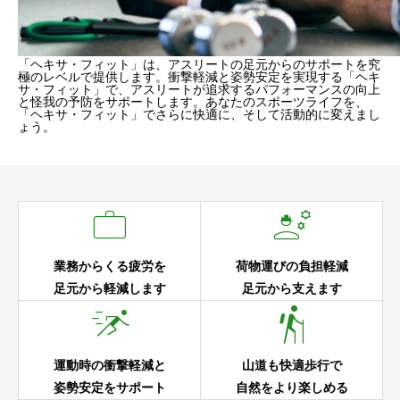
「ヘキサ・フィット」は、アスリートの足元からのサポートを究
極のレベルで提供します。衝撃軽減と姿勢安定を実現する「ヘキ
サ・フィット」で、アスリートが追求するパフォーマンスの向上
と怪我の予防をサポートします。あなたのスポーツライフを、
「ヘキサ・フィット」でさらに快適に、そして活動的に変えまし
ょう。


業務からくる疲労を
荷物運びの負担軽減
足元から軽減します
足元から支えます


運動時の衝撃軽減と
山道も快適歩行で
姿勢安定をサポート
自然をより楽しめる