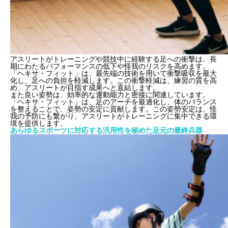
アスリートがトレーニングや競技中に経験する足への衝撃は、長
期にわたるパフォーマンスの低下や怪我のリスクを高めます。
「ヘキサ・フィット」は、最先端の技術を用いて衝撃吸収を最大
化し、足への負担を軽減します。この衝撃軽減は、練習の質を高
め、アスリートが目指す成果へと直結します。
また良い姿勢は、効率的な運動能力と密接に関連しています。
「ヘキサ・フィット」は、足のアーチを最適化し、体のバランス
を整えることで、姿勢の安定に貢献します。この姿勢安定は、怪
我の予防にも繋がり、アスリートがトレーニングに集中できる環
境を提供します。
あらゆるスポーツに対応する汎用性を秘めた足元の最終兵器