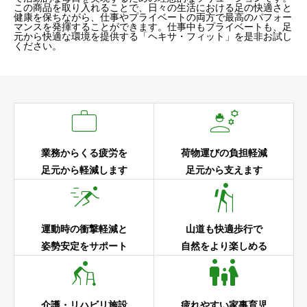
この商品を取り入れることで、日々の生活における足の快適さと
健康を保ちながら、仕事やプライベートの両方で最高のパフォー
マンスを発揮することができます。仕事中もプライベートも、足
元から快適な環境を提供する「ヘキサ・フィット」を是非お試し
ください。


業務からくる疲労を
荷物運びの負担軽減
足元から軽減します
足元から支えます


運動時の衝撃軽減と
山道も快適歩行で
姿勢安定をサポート
自然をより楽しめる


介護・リハビリ施設
疲れやすい家事育児