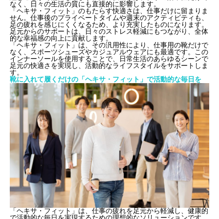
なく、日々の生活の質にも直接的に影響します。
「ヘキサ・フィット」のもたらす快適さは、仕事だけに留まりま
せん。仕事後のプライベートタイムや週末のアクティビティも、
足の疲れを感じにくくなるため、より充実したものになります。
足元からのサポートは、日々のストレス軽減にもつながり、全体
的な幸福感の向上に貢献します。
「ヘキサ・フィット」は、その汎用性により、仕事用の靴だけで
なく、スポーツシューズやカジュアルウェアにも最適です。この
インナーソールを使用することで、日常生活のあらゆるシーンで
足元の快適さを実現し、活動的なライフスタイルをサポートしま
す。
靴に入れて履くだけの「ヘキサ・フィット」で活動的な毎日を
「ヘキサ・フィット」は、仕事の疲れを足元から軽減し、健康的
で活動的な毎日を実現するための理想的なソリューションです。