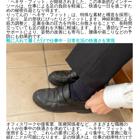
「ヘキサ・フィット」が開発されました。この革新的なインナー
ソールは、仕事による足の負担を軽減し、快適な一日を過ごすた
めの秘密兵器となり得ます。
りってんの「ヘキサ・フィット」は、特殊な素材と構造を採用し
ており、足の形状にぴったりとフィットします。神経刺激による
筋力調整と、足裏全体の圧力を均等に分散させることで、長時間
立っていても足の疲れを大幅に軽減します。また、適切なアーチ
サポートにより、姿勢の改善にも寄与し、腰痛や肩こりなどの予
防にも効果的です。
靴に入れて履くだけで仕事中・日常生活の快適さを実現
オフィスワークや接客業、医療関係者など、さまざまな職種の
人々が仕事中の快適さを求めています。「ヘキサ・フィット」を
使用することで、これらの要求に応え、より集中して業務に取り
組むことが可能になります。足の快適さは、仕事の効率性だけで